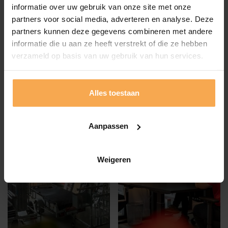
met oog voor detail en een strakke afwerking.
informatie over uw gebruik van onze site met onze
partners voor social media, adverteren en analyse. Deze
Duurzaam onderhoudsadvies
– Na de schilderbeurt
partners kunnen deze gegevens combineren met andere
geven we advies over het behouden van een
informatie die u aan ze heeft verstrekt of die ze hebben
optimaal resultaat.
verzameld op basis van uw gebruik van hun services.
Alles toestaan
Aanpassen
Weigeren